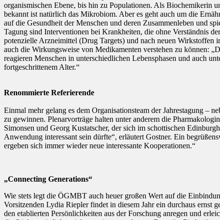
organismischen Ebene, bis hin zu Populationen. Als Biochemikerin un
bekannt ist natürlich das Mikrobiom. Aber es geht auch um die Ern
auf die Gesundheit der Menschen und deren Zusammenleben und spieg
Tagung sind Interventionen bei Krankheiten, die ohne Verständnis d
potenzielle Arzneimittel (Drug Targets) und nach neuen Wirkstoffen 
auch die Wirkungsweise von Medikamenten verstehen zu können: „Dafü
reagieren Menschen in unterschiedlichen Lebensphasen und auch unte
fortgeschrittenem Alter.“
Renommierte Referierende
Einmal mehr gelang es dem Organisationsteam der Jahrestagung – nebe
zu gewinnen. Plenarvorträge halten unter anderem die Pharmakologin
Simonsen und Georg Kustatscher, der sich im schottischen Edinburgh m
Anwendung interessant sein dürfte“, erläutert Gostner. Ein begrüßen
ergeben sich immer wieder neue interessante Kooperationen.“
„Connecting Generations“
Wie stets legt die ÖGMBT auch heuer großen Wert auf die Einbindun
Vorsitzenden Lydia Riepler findet in diesem Jahr ein durchaus ernst
den etablierten Persönlichkeiten aus der Forschung anregen und erlei