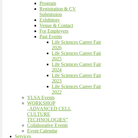
Program
Registration & CV
Submission
Exhibitors
Venue & Contact
For Employers
Past Events
Life Sciences Career Fair
2026
Life Sciences Career Fair
2025
Life Sciences Career Fair
2024
Life Sciences Career Fair
2023
Life Sciences Career Fair
2022
YLSA Events
WORKSHOP
„ADVANCED CELL
CULTURE
TECHNOLOGIES”
Collaborative Events
Event Calendar
Services