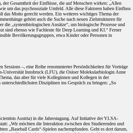
, der Gesamtheit der Einflüsse, die auf Menschen wirken: „Allen
ie um das psychosoziale Umfeld. Alle diese Faktoren haben Einfluss
l das Motto gerecht werden. Ein weiteres wichtiges Thema der
sammenhänge gehört auch die Suche nach neuen Zielstrukturen für
ner die „systembiologischen Ansätze“, um biologische Prozesse und
ut sind ebenso wie Fachleute für Deep Learning und KI.“ Ferner
ensible Bevölkerungsgruppen, etwa Kinder oder Personen in
 Sessions –, eine Reihe renommierter Persönlichkeiten für Vorträge
s-Universität Innsbruck (LFU), die Osloer Molekularbiologin Anne
 Thema, das aber für viele Kolleginnen und Kollegen in der
unterschiedlichsten Disziplinen ins Gespräch zu bringen: „So
tists Austria) in die Jahrestagung. Auf Initiative der YLSA-
statt: „Wir möchten die Interaktion zwischen den Studierenden und
liebten „Baseball Cards“-Spielen nachempfunden. Geht es dort darum,