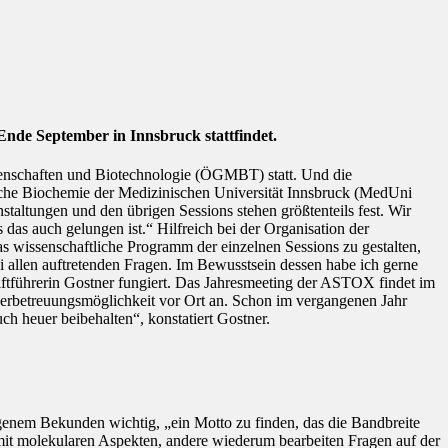
nde September in Innsbruck stattfindet.
ssenschaften und Biotechnologie (ÖGMBT) statt. Und die
nische Biochemie der Medizinischen Universität Innsbruck (MedUni
taltungen und den übrigen Sessions stehen größtenteils fest. Wir
das auch gelungen ist.“ Hilfreich bei der Organisation der
s wissenschaftliche Programm der einzelnen Sessions zu gestalten,
i allen auftretenden Fragen. Im Bewusstsein dessen habe ich gerne
iftführerin Gostner fungiert. Das Jahresmeeting der ASTOX findet im
rbetreuungsmöglichkeit vor Ort an. Schon im vergangenen Jahr
h heuer beibehalten“, konstatiert Gostner.
igenem Bekunden wichtig, „ein Motto zu finden, das die Bandbreite
mit molekularen Aspekten, andere wiederum bearbeiten Fragen auf der