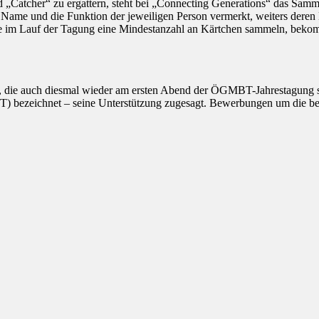
und „Catcher“ zu ergattern, steht bei „Connecting Generations“ das S
er Name und die Funktion der jeweiligen Person vermerkt, weiters dere
e im Lauf der Tagung eine Mindestanzahl an Kärtchen sammeln, bekomm
a, die auch diesmal wieder am ersten Abend der ÖGMBT-Jahrestagung stat
bezeichnet – seine Unterstützung zugesagt. Bewerbungen um die begeh