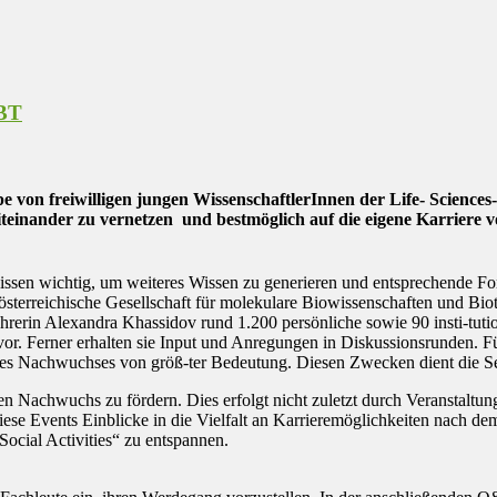
BT
von freiwilligen jungen WissenschaftlerInnen der Life- Sciences-
teinander zu vernetzen und bestmöglich auf die eigene Karriere 
nissen wichtig, um weiteres Wissen zu generieren und entsprechende F
e österreichische Gesellschaft für molekulare Biowissenschaften und
rerin Alexandra Khassidov rund 1.200 persönliche sowie 90 insti-tutione
vor. Ferner erhalten sie Input und Anregungen in Diskussionsrunden
ng des Nachwuchses von größ-ter Bedeutung. Diesen Zwecken dient die
den Nachwuchs zu fördern. Dies erfolgt nicht zuletzt durch Veranstal
ese Events Einblicke in die Vielfalt an Karrieremöglichkeiten nach de
Social Activities“ zu entspannen.