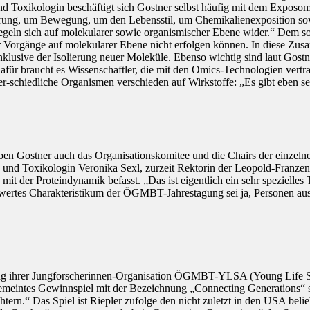
d Toxikologin beschäftigt sich Gostner selbst häufig mit dem Exposom
ährung, um Bewegung, um den Lebensstil, um Chemikalienexposition sow
eln sich auf molekularer sowie organismischer Ebene wider.“ Dem sol
er Vorgänge auf molekularer Ebene nicht erfolgen können. In diese Zu
inklusive der Isolierung neuer Moleküle. Ebenso wichtig sind laut Gost
r braucht es Wissenschaftler, die mit den Omics-Technologien vertra
r-schiedliche Organismen verschieden auf Wirkstoffe: „Es gibt eben s
n Gostner auch das Organisationskomitee und die Chairs der einzelnen
 und Toxikologin Veronika Sexl, zurzeit Rektorin der Leopold-Franzen
it der Proteindynamik befasst. „Das ist eigentlich ein sehr spezielles
swertes Charakteristikum der ÖGMBT-Jahrestagung sei ja, Personen aus 
g ihrer Jungforscherinnen-Organisation ÖGMBT-YLSA (Young Life Scien
 gemeintes Gewinnspiel mit der Bezeichnung „Connecting Generations“ 
chtern.“ Das Spiel ist Riepler zufolge den nicht zuletzt in den USA be