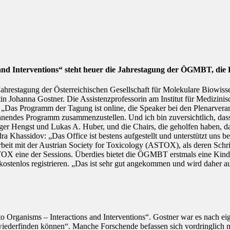
nd Interventions“ steht heuer die Jahrestagung der ÖGMBT, die E
. Jahrestagung der Österreichischen Gesellschaft für Molekulare Biowi
ntin Johanna Gostner. Die Assistenzprofessorin am Institut für Medizi
„Das Programm der Tagung ist online, die Speaker bei den Plenarverans
nnendes Programm zusammenzustellen. Und ich bin zuversichtlich, dass 
dger Hengst und Lukas A. Huber, und die Chairs, die geholfen haben, da
Khassidov: „Das Office ist bestens aufgestellt und unterstützt uns be
beit mit der Austrian Society for Toxicology (ASTOX), als deren Schr
 eine der Sessions. Überdies bietet die ÖGMBT erstmals eine Kinde
ostenlos registrieren. „Das ist sehr gut angekommen und wird daher auc
o Organisms – Interactions and Interventions“. Gostner war es nach e
e wiederfinden können“. Manche Forschende befassen sich vordringlich 