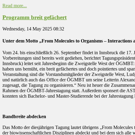
Read more...
Programm breit gefächert
Wednesday, 14 May 2025 08:32
Unter dem Motto „From Molecules to Organisms – Interactions a
Vom 24. bis einschließlich 26. September findet in Innsbruck die 17
Vorbereitungen sind bereits weit gediehen, berichtet Tagungspräside
Innsbruck) leitet seit Jahresbeginn die Zweigstelle West der ÖGMBT: 
haben uns bemüht, ein breit gefächertes und doch pointiertes und spa
Veranstaltung sind die Vorstandsmitglieder der Zweigstelle West, Lu
und natürlich auch das Office der ÖGMBT um seine Leiterin Alexandra 
zugesagt, die Tagung zu organisieren.“ Neu ist heuer die Zusammenar
Rahmen der ÖGMBT-Jahrestagung statt. Außerdem sponsert die ASTOX
konnten sich Bachelor- und Master-Studierende bei der Jahrestagung k
Bandbreite abdecken
Das Motto der diesjährigen Tagung lautet übrigens „From Molecules t
der biowissenschaftlichen Disziplinen abdeckt und bei dem sich all