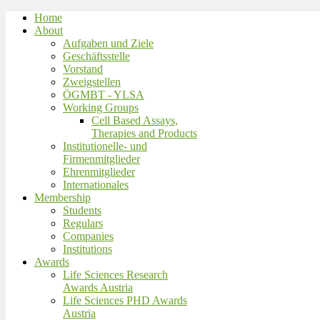
Home
About
Aufgaben und Ziele
Geschäftsstelle
Vorstand
Zweigstellen
ÖGMBT - YLSA
Working Groups
Cell Based Assays,
Therapies and Products
Institutionelle- und
Firmenmitglieder
Ehrenmitglieder
Internationales
Membership
Students
Regulars
Companies
Institutions
Awards
Life Sciences Research
Awards Austria
Life Sciences PHD Awards
Austria