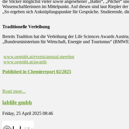
die Sticker möglichst vieler sowie angesehener „Batter“, „Pitcher“ 
Wissenschaftlerinnen im Mittelpunkt. Auf diesen sind laut Riepler d
„So ergeben sich Anknüpfungspunkte für Gespräche. Studierende, di
Traditionelle Verleihung
Bereits Tradition hat die Verleihung der Life Sciences Awards Austri
„Bundesministerium für Wirtschaft, Energie und Tourismus“ (BMWET) 
www.oegmbt.at/events/annual-meeting
www.oegmbt.at/awards
Published in Chemiereport 02/2025
Read more...
lablife gmbh
Friday, 25 April 2025 08:46