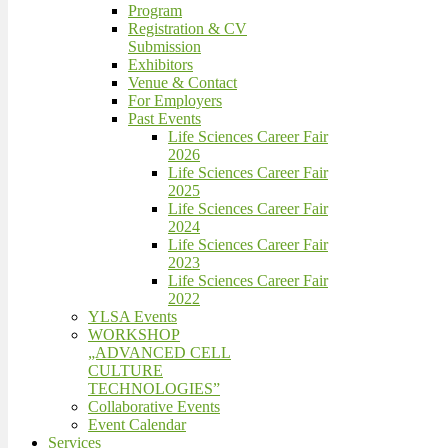
Program
Registration & CV
Submission
Exhibitors
Venue & Contact
For Employers
Past Events
Life Sciences Career Fair
2026
Life Sciences Career Fair
2025
Life Sciences Career Fair
2024
Life Sciences Career Fair
2023
Life Sciences Career Fair
2022
YLSA Events
WORKSHOP
„ADVANCED CELL
CULTURE
TECHNOLOGIES”
Collaborative Events
Event Calendar
Services