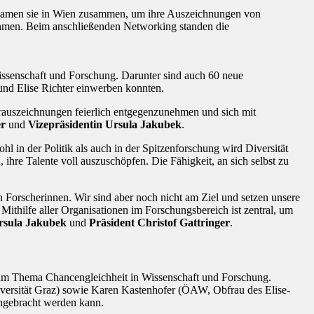
 kamen sie in Wien zusammen, um ihre Auszeichnungen von
ehmen. Beim anschließenden Networking standen die
Wissenschaft und Forschung. Darunter sind auch 60 neue
und Elise Richter einwerben konnten.
rauszeichnungen feierlich entgegenzunehmen und sich mit
er
und
Vizepräsidentin Ursula Jakubek
.
l in der Politik als auch in der Spitzenforschung wird Diversität
hre Talente voll auszuschöpfen. Die Fähigkeit, an sich selbst zu
 Forscherinnen. Wir sind aber noch nicht am Ziel und setzen unsere
ithilfe aller Organisationen im Forschungsbereich ist zentral, um
rsula Jakubek
und
Präsident Christof Gattringer
.
um Thema Chancengleichheit in Wissenschaft und Forschung.
iversität Graz) sowie Karen Kastenhofer (ÖAW, Obfrau des Elise-
angebracht werden kann.