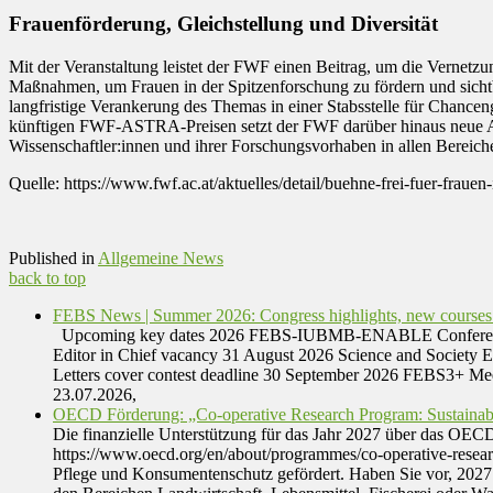
Frauenförderung, Gleichstellung und Diversität
Mit der Veranstaltung leistet der FWF einen Beitrag, um die Vernetzu
Maßnahmen, um Frauen in der Spitzenforschung zu fördern und sich
langfristige Verankerung des Themas in einer Stabsstelle für Chancen
künftigen FWF-ASTRA-Preisen setzt der FWF darüber hinaus neue Akzen
Wissenschaftler:innen und ihrer Forschungsvorhaben in allen Bereich
Quelle: https://www.fwf.ac.at/aktuelles/detail/buehne-frei-fuer-frauen
Published in
Allgemeine News
back to top
FEBS News | Summer 2026: Congress highlights, new courses
Upcoming key dates 2026 FEBS-IUBMB-ENABLE Conference | Tr
Editor in Chief vacancy 31 August 2026 Science and Society 
Letters cover contest deadline 30 September 2026 FEBS3+ M
23.07.2026,
OECD Förderung: „Co-operative Research Program: Sustainab
Die finanzielle Unterstützung für das Jahr 2027 über das OE
https://www.oecd.org/en/about/programmes/co-operative-rese
Pflege und Konsumentenschutz gefördert. Haben Sie vor, 2027 e