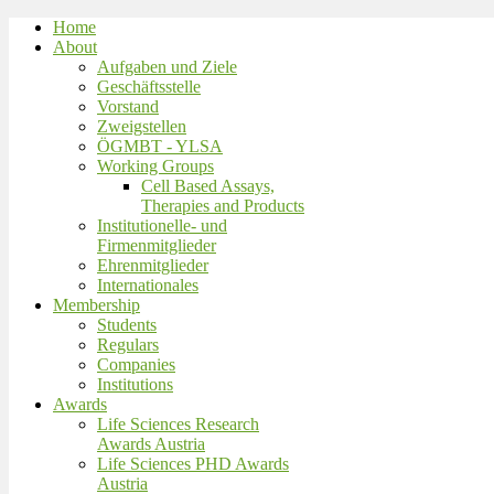
Home
About
Aufgaben und Ziele
Geschäftsstelle
Vorstand
Zweigstellen
ÖGMBT - YLSA
Working Groups
Cell Based Assays,
Therapies and Products
Institutionelle- und
Firmenmitglieder
Ehrenmitglieder
Internationales
Membership
Students
Regulars
Companies
Institutions
Awards
Life Sciences Research
Awards Austria
Life Sciences PHD Awards
Austria