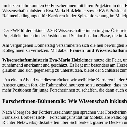
Im letzten Jahr konnten 60 Forscherinnen mit ihren Projekten in 
Wissenschaftsministerin Eva-Maria Holzleitner sowie FWF-Präsident
Rahmenbedingungen für Karrieren in der Spitzenforschung im Mittel
Der FWF fördert aktuell 2.363 Wissenschaftlerinnen in ganz Österrei
Projektleiterinnen in der Postdoc- und Senior-Postdoc-Phase, die 
Am vergangenen Donnerstag versammelten sich die neu bewilligten P
Kolleginnen zu vernetzen. Mit dabei:
Frauen- und
Wissenschaftsmi
Wissenschaftsministerin Eva-Maria Holzleitner
nutzte die Feier, u
zunehmend anerkannt und geschätzt. Es liegt mir besonders am Herzen
glauben und sich gegenseitig zu unterstützen, bleibt der Schlüssel zu
„An einem Abend wie diesem rücken wir weibliche Karrieren in der Sp
Anstrengungen fort, die Rahmenbedingungen so zu gestalten, dass noc
mehr Positionen für junge Forscherinnen zu schaffen, die dann auch e
Forscherinnen-Bühnentalk: Wie Wissenschaft inklus
Nach Übergabe der Förderauszeichnungen sprachen vier Forscherinn
Franziska Lorbeer (IMP – Forschungsinstitut für Molekulare Patholo
Richter-Netzwerks) diskutierten über Sichtbarkeit, gläserne Decken 