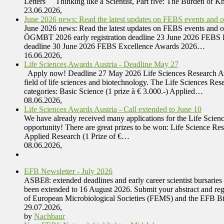
Letters Thinking like a Scientist, Part five: The Burden of
23.06.2026,
June 2026 news: Read the latest updates on FEBS events and oth
June 2026 news: Read the latest updates on FEBS events and
ÖGMBT 2026 early registration deadline 23 June 2026 FEBS 
deadline 30 June 2026 FEBS Excellence Awards 2026…
16.06.2026,
Life Sciences Awards Austria - Deadline May 27
Apply now! Deadline 27 May 2026 Life Sciences Research Awar
field of life sciences and biotechnology. The Life Sciences Res
categories: Basic Science (1 prize à € 3.000.-) Applied…
08.06.2026,
Life Sciences Awards Austria - Call extended to June 10
We have already received many applications for the Life Scienc
opportunity! There are great prizes to be won: Life Science 
Applied Research (1 Prize of €…
08.06.2026,
EFB Newsletter - July 2026
ASBE8: extended deadlines and early career scientist bursarie
been extended to 16 August 2026. Submit your abstract and regist
of European Microbiological Societies (FEMS) and the EFB 
29.07.2026,
by
Nachbaur