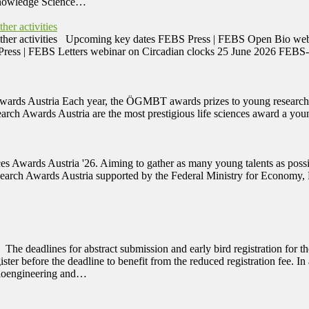
 Knowledge Science…
er activities
 other activities Upcoming key dates FEBS Press | FEBS Open Bio we
Press | FEBS Letters webinar on Circadian clocks 25 June 2026 FEB
ds Austria Each year, the ÖGMBT awards prizes to young researchers 
earch Awards Austria are the most prestigious life sciences award a you
es Awards Austria '26. Aiming to gather as many young talents as possi
Research Awards Austria supported by the Federal Ministry for Econom
s The deadlines for abstract submission and early bird registration fo
er before the deadline to benefit from the reduced registration fee. In 
Bioengineering and…