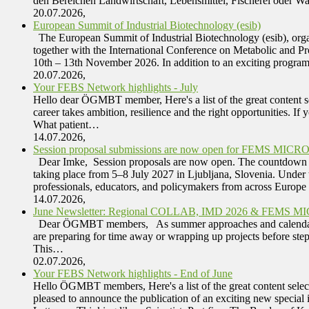
den Bereichen Landwirtschaft, Lebensmittel, Fischerei oder W
20.07.2026,
European Summit of Industrial Biotechnology (esib)
The European Summit of Industrial Biotechnology (esib), organ
together with the International Conference on Metabolic and Pr
10th – 13th November 2026. In addition to an exciting progr
20.07.2026,
Your FEBS Network highlights - July
Hello dear ÖGMBT member, Here's a list of the great content 
career takes ambition, resilience and the right opportunities
What patient…
14.07.2026,
Session proposal submissions are now open for FEMS MICRO 
Dear Imke, Session proposals are now open. The countdown ha
taking place from 5–8 July 2027 in Ljubljana, Slovenia. Under
professionals, educators, and policymakers from across Europ
14.07.2026,
June Newsletter: Regional COLLAB, IMD 2026 & FEMS M
Dear ÖGMBT members, As summer approaches and calendars begi
are preparing for time away or wrapping up projects before ste
This…
02.07.2026,
Your FEBS Network highlights - End of June
Hello ÖGMBT members, Here's a list of the great content selec
pleased to announce the publication of an exciting new special