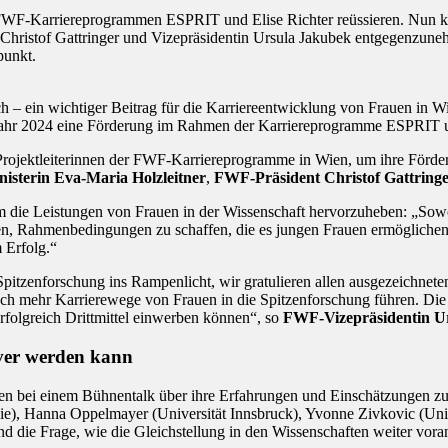
den FWF-Karriereprogrammen ESPRIT und Elise Richter reüssieren. Nun
 Christof Gattringer und Vizepräsidentin Ursula Jakubek entgegenzun
punkt.
ch – ein wichtiger Beitrag für die Karriereentwicklung von Frauen in 
im Jahr 2024 eine Förderung im Rahmen der Karriereprogramme ESPRIT 
rojektleiterinnen der FWF-Karriereprogramme in Wien, um ihre Förde
nisterin Eva-Maria Holzleitner
,
FWF-Präsident Christof Gattring
m die Leistungen von Frauen in der Wissenschaft hervorzuheben: „Sowoh
, Rahmenbedingungen zu schaffen, die es jungen Frauen ermöglichen, i
m Erfolg.“
itzenforschung ins Rampenlicht, wir gratulieren allen ausgezeichneten
h mehr Karrierewege von Frauen in die Spitzenforschung führen. Die M
rfolgreich Drittmittel einwerben können“, so
FWF-Vizepräsidentin U
iver werden kann
en bei einem Bühnentalk über ihre Erfahrungen und Einschätzungen z
gie), Hanna Oppelmayer (Universität Innsbruck), Yvonne Zivkovic (Un
und die Frage, wie die Gleichstellung in den Wissenschaften weiter vor