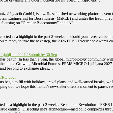
ald zu organisieren? Oder möchten Sie Ihr Forschungsprojekt…
ized by acib GmbH, is a well-established networking platform event fo
otein Engineering for Biosynthesis (MaPEB) and unites the leading repre
am focusing on “Circular Bioeconomy” and “AI…
selected as a highlight in the past 2 weeks. Could your research be 
. If you're ready to take the next step, the 2026 FEBS Excellence Awa
Ljubljana 2027 / Submit by 30 Sep
s begun! In less than a year, the global microbiology community wi
 the theme Growing Microbial Futures, FEMS MICRO Ljubljana 2027 will
e and beyond to exchange ideas,…
ICRO 2027
n to fill with holidays, travel plans, and well-earned breaks, we k
pping out, we hope this month’s newsletter offers a moment to pause, 
ted as a highlight in the past 2 weeks. Resolution Revolution—FEBS L
 issue entitled "Dissecting life's architecture—metabolic complexes t