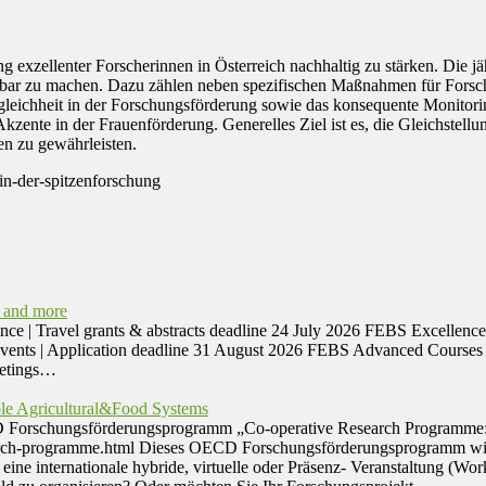
ng exzellenter Forscherinnen in Österreich nachhaltig zu stärken. Die 
tbar zu machen. Dazu zählen neben spezifischen Maßnahmen für Forsc
gleichheit in der Forschungsförderung sowie das konsequente Monitorin
te in der Frauenförderung. Generelles Ziel ist es, die Gleichstellun
en zu gewährleisten.
-in-der-spitzenforschung
 and more
avel grants & abstracts deadline 24 July 2026 FEBS Excellence Aw
Events | Application deadline 31 August 2026 FEBS Advanced Courses 
eetings…
le Agricultural&Food Systems
CD Forschungsförderungsprogramm „Co-operative Research Programme: S
arch-programme.html Dieses OECD Forschungsförderungsprogramm wird 
ine internationale hybride, virtuelle oder Präsenz- Veranstaltung (Wo