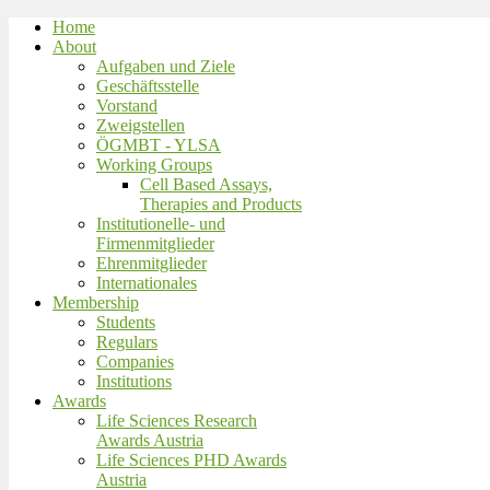
Home
About
Aufgaben und Ziele
Geschäftsstelle
Vorstand
Zweigstellen
ÖGMBT - YLSA
Working Groups
Cell Based Assays,
Therapies and Products
Institutionelle- und
Firmenmitglieder
Ehrenmitglieder
Internationales
Membership
Students
Regulars
Companies
Institutions
Awards
Life Sciences Research
Awards Austria
Life Sciences PHD Awards
Austria