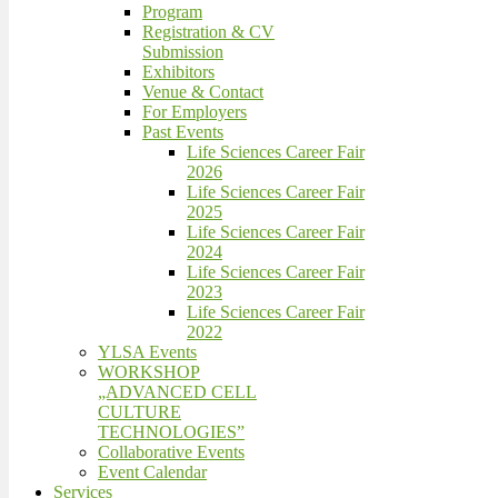
Program
Registration & CV
Submission
Exhibitors
Venue & Contact
For Employers
Past Events
Life Sciences Career Fair
2026
Life Sciences Career Fair
2025
Life Sciences Career Fair
2024
Life Sciences Career Fair
2023
Life Sciences Career Fair
2022
YLSA Events
WORKSHOP
„ADVANCED CELL
CULTURE
TECHNOLOGIES”
Collaborative Events
Event Calendar
Services