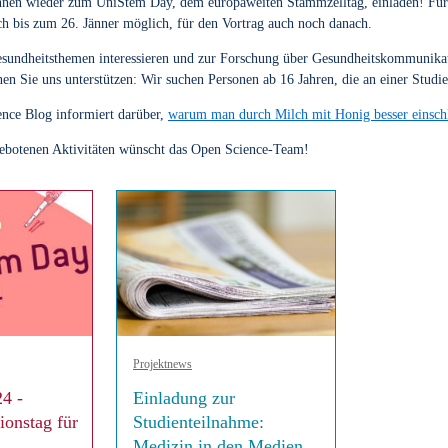
:innen wieder zum UniStem Day, dem europaweiten Stammzelltag, einladen! Fü
 bis zum 26. Jänner möglich, für den Vortrag auch noch danach.
Gesundheitsthemen interessieren und zur Forschung über Gesundheitskommunikat
nen Sie uns unterstützen: Wir suchen Personen ab 16 Jahren, die an einer Stud
nce Blog informiert darüber,
warum man durch Milch mit Honig besser einsch
gebotenen Aktivitäten wünscht das Open Science-Team!
Projektnews
4 -
Einladung zur
onstag für
Studienteilnahme:
Medizin in den Medien