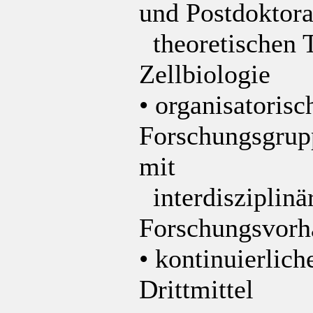
und Postdoktora
theoretischen 
Zellbiologie
• organisatorisc
Forschungsgrupp
mit
interdisziplinä
Forschungsvorh
• kontinuierlic
Drittmittel