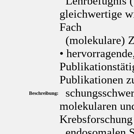
Lehrbefugnis (v
gleichwertige w
Fach
(molekulare) Z
• hervorragende,
Publikationstäti
Publikationen z
schungsschwerp
Beschreibung:
molekularen und
Krebsforschung
endosomalen S